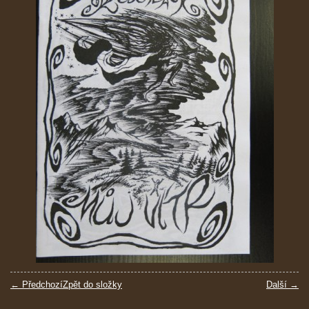
← Předchozí
Zpět do složky
Další →