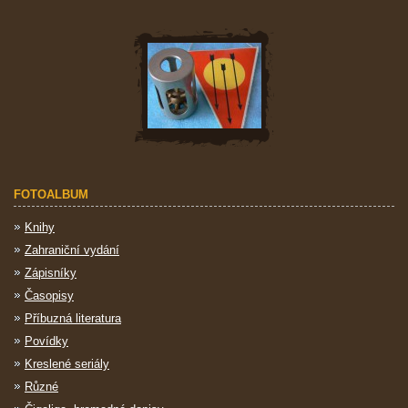
FOTOALBUM
Knihy
Zahraniční vydání
Zápisníky
Časopisy
Příbuzná literatura
Povídky
Kreslené seriály
Různé