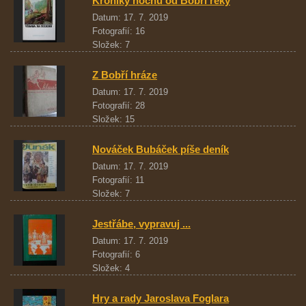
Kroniky hochů od Bobří řeky
Datum:
17. 7. 2019
Fotografií:
16
Složek:
7
Z Bobří hráze
Datum:
17. 7. 2019
Fotografií:
28
Složek:
15
Nováček Bubáček píše deník
Datum:
17. 7. 2019
Fotografií:
11
Složek:
7
Jestřábe, vypravuj ...
Datum:
17. 7. 2019
Fotografií:
6
Složek:
4
Hry a rady Jaroslava Foglara