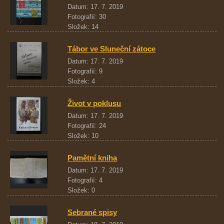
Datum:
17. 7. 2019
Fotografií:
30
Složek:
14
Tábor ve Sluneční zátoce
Datum:
17. 7. 2019
Fotografií:
9
Složek:
4
Život v poklusu
Datum:
17. 7. 2019
Fotografií:
24
Složek:
10
Pamětní kniha
Datum:
17. 7. 2019
Fotografií:
4
Složek:
0
Sebrané spisy