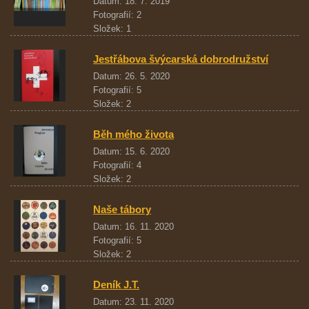
Datum:
18. 7. 2019
Fotografií:
2
Složek:
1
Jestřábova švýcarská dobrodružství
Datum:
26. 5. 2020
Fotografií:
5
Složek:
2
Běh mého života
Datum:
15. 6. 2020
Fotografií:
4
Složek:
2
Naše tábory
Datum:
16. 11. 2020
Fotografií:
5
Složek:
2
Deník J.T.
Datum:
23. 11. 2020