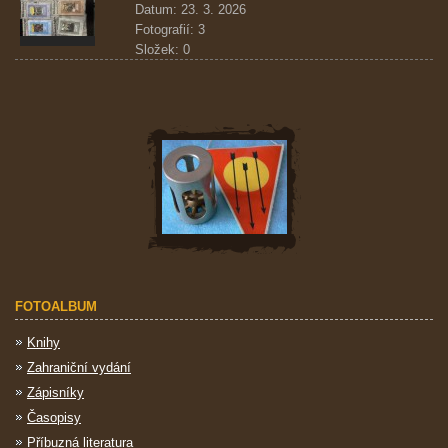
Datum:
23. 3. 2026
Fotografií:
3
Složek:
0
FOTOALBUM
Knihy
Zahraniční vydání
Zápisníky
Časopisy
Příbuzná literatura