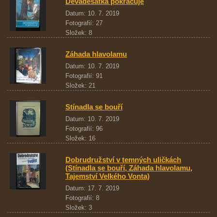
Devadesátka pokračuje
Datum:
10. 7. 2019
Fotografií:
27
Složek:
8
Záhada hlavolamu
Datum:
10. 7. 2019
Fotografií:
91
Složek:
21
Stínadla se bouří
Datum:
10. 7. 2019
Fotografií:
96
Složek:
16
Dobrudružství v temných uličkách
(Stínadla se bouří, Záhada hlavolamu,
Tajemství Velkého Vonta)
Datum:
17. 7. 2019
Fotografií:
8
Složek:
3