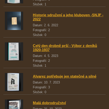
Složek:
1
Historie sdružení a jeho kluboven -SNJF -
2022
Datum:
2. 6. 2022
Fotografií:
2
Složek:
0
Celý den drobně prší - Výbor z deníků
1920-1937
Datum:
4. 5. 2023
Fotografií:
2
Složek:
1
Alvarez potřebuje jen statečné a silné
Datum:
10. 7. 2023
Fotografií:
3
Složek:
0
Malá dobrodružství
Datum:
31. 10. 2023