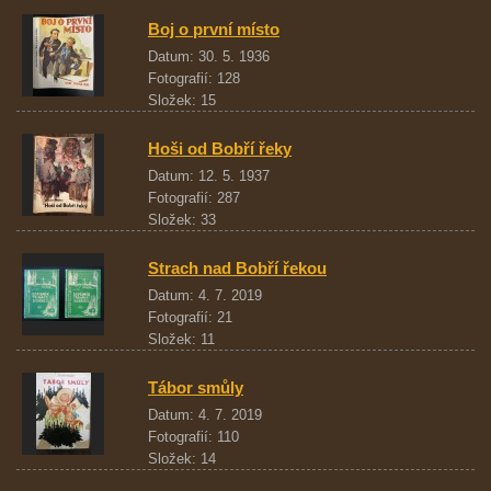
Boj o první místo
Datum:
30. 5. 1936
Fotografií:
128
Složek:
15
Hoši od Bobří řeky
Datum:
12. 5. 1937
Fotografií:
287
Složek:
33
Strach nad Bobří řekou
Datum:
4. 7. 2019
Fotografií:
21
Složek:
11
Tábor smůly
Datum:
4. 7. 2019
Fotografií:
110
Složek:
14