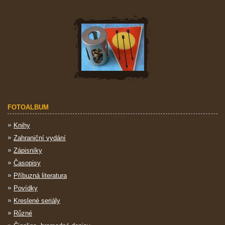
FOTOALBUM
Knihy
Zahraniční vydání
Zápisníky
Časopisy
Příbuzná literatura
Povídky
Kreslené seriály
Různé