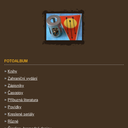
FOTOALBUM
Knihy
Zahraniční vydání
Zápisníky
Časopisy
Příbuzná literatura
Povídky
Kreslené seriály
Různé