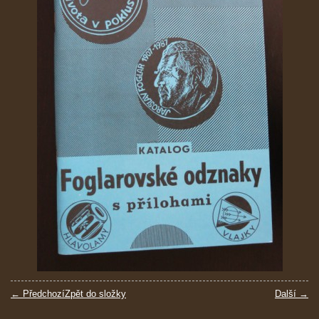
← Předchozí
Zpět do složky
Další →