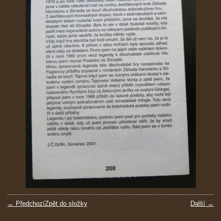
← Předchozí
Zpět do složky
Další →