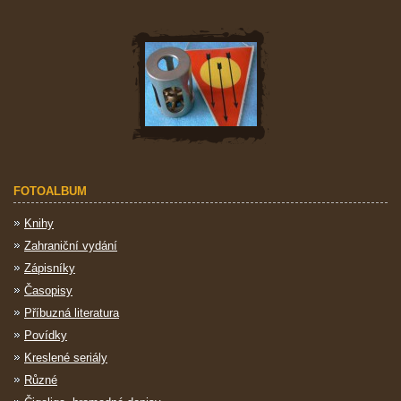
FOTOALBUM
Knihy
Zahraniční vydání
Zápisníky
Časopisy
Příbuzná literatura
Povídky
Kreslené seriály
Různé