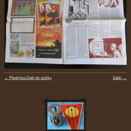
← Předchozí
Zpět do složky
Další →