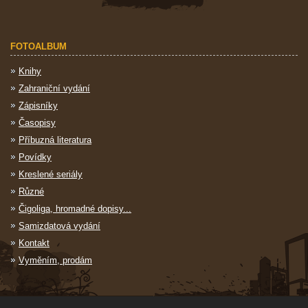
FOTOALBUM
Knihy
Zahraniční vydání
Zápisníky
Časopisy
Příbuzná literatura
Povídky
Kreslené seriály
Různé
Čigoliga, hromadné dopisy...
Samizdatová vydání
Kontakt
Vyměním, prodám