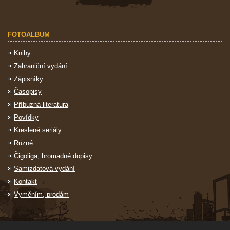
FOTOALBUM
Knihy
Zahraniční vydání
Zápisníky
Časopisy
Příbuzná literatura
Povídky
Kreslené seriály
Různé
Čigoliga, hromadné dopisy...
Samizdatová vydání
Kontakt
Vyměním, prodám