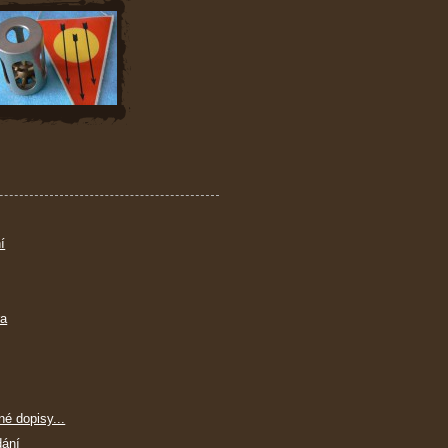
í
ra
né dopisy...
dání