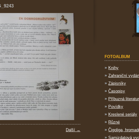
G_9243
FOTOALBUM
Knihy
Zahraniční vydán
Zápisníky
Časopisy
Příbuzná literatu
Povídky
Kreslené seriály
Různé
Další →
Čigoliga, hromad
Samizdatová vy