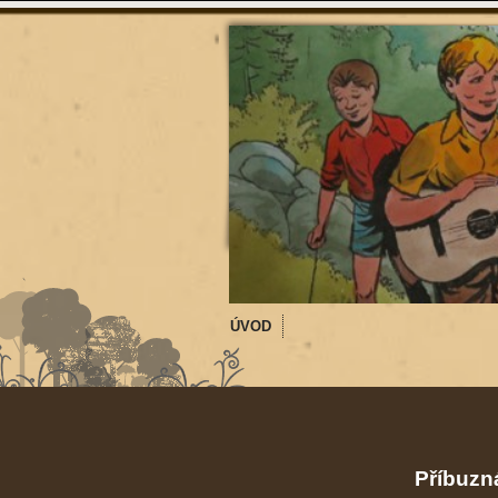
ÚVOD
Příbuzná