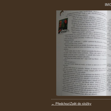
IM
← Předchozí
Zpět do složky