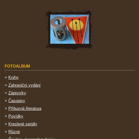
FOTOALBUM
Knihy
Zahraniční vydání
Zápisníky
Časopisy
Příbuzná literatura
Povídky
Kreslené seriály
Různé