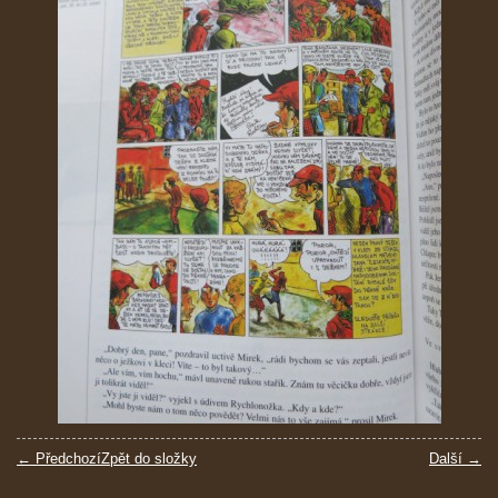
← Předchozí
Zpět do složky
Další →