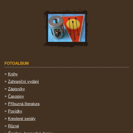
FOTOALBUM
Knihy
Zahraniční vydání
Zápisníky
Časopisy
Příbuzná literatura
Povídky
Kreslené seriály
Různé