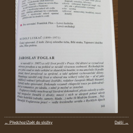
← Předchozí
Zpět do složky
Další →