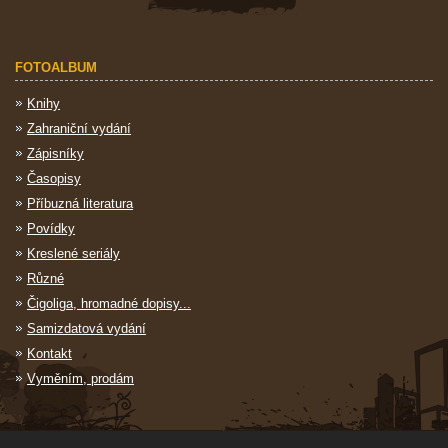
FOTOALBUM
Knihy
Zahraniční vydání
Zápisníky
Časopisy
Příbuzná literatura
Povídky
Kreslené seriály
Různé
Čigoliga, hromadné dopisy...
Samizdatová vydání
Kontakt
Vyměním, prodám