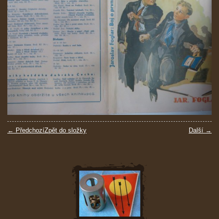
← Předchozí
Zpět do složky
Další →