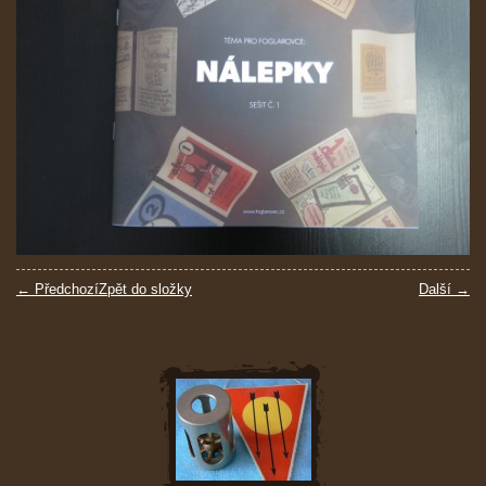
← Předchozí
Zpět do složky
Další →