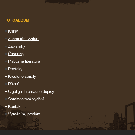
FOTOALBUM
Knihy
Zahraniční vydání
Zápisníky
Časopisy
Příbuzná literatura
Povídky
Kreslené seriály
Různé
Čigoliga, hromadné dopisy...
Samizdatová vydání
Kontakt
Vyměním, prodám