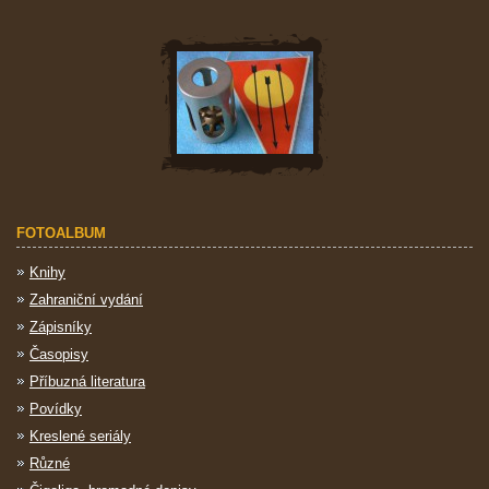
FOTOALBUM
Knihy
Zahraniční vydání
Zápisníky
Časopisy
Příbuzná literatura
Povídky
Kreslené seriály
Různé