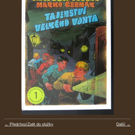
← Předchozí
Zpět do složky
Další →