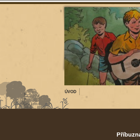
ÚVOD
Příbuzná