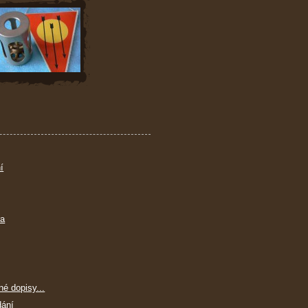
í
ra
né dopisy...
dání