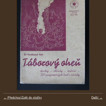
← Předchozí
Zpět do složky
Další →