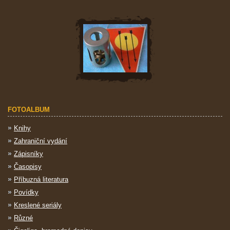
FOTOALBUM
Knihy
Zahraniční vydání
Zápisníky
Časopisy
Příbuzná literatura
Povídky
Kreslené seriály
Různé