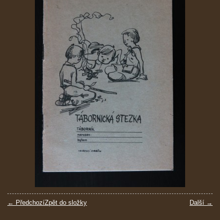
← Předchozí
Zpět do složky
Další →