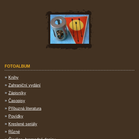
FOTOALBUM
Knihy
Zahraniční vydání
Zápisníky
Časopisy
Příbuzná literatura
Povídky
Kreslené seriály
Různé