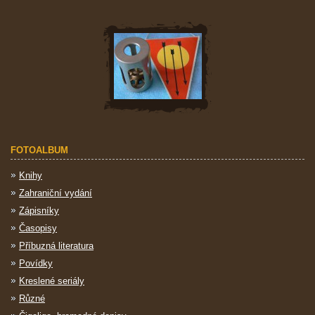
FOTOALBUM
Knihy
Zahraniční vydání
Zápisníky
Časopisy
Příbuzná literatura
Povídky
Kreslené seriály
Různé