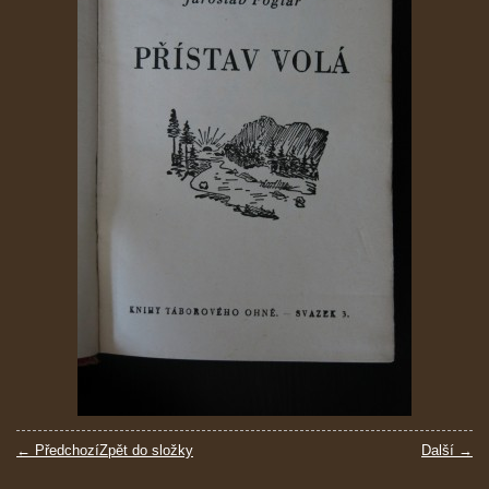
← Předchozí
Zpět do složky
Další →