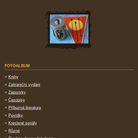
FOTOALBUM
Knihy
Zahraniční vydání
Zápisníky
Časopisy
Příbuzná literatura
Povídky
Kreslené seriály
Různé