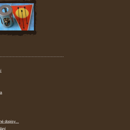
í
ra
né dopisy...
dání