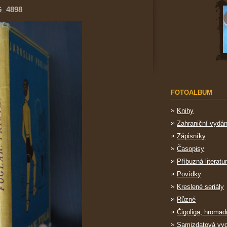
G_4898
FOTOALBUM
Knihy
Zahraniční vydán
Zápisníky
Časopisy
Příbuzná literatu
Povídky
Kreslené seriály
Různé
Čigoliga, hromad
Samizdatová vy