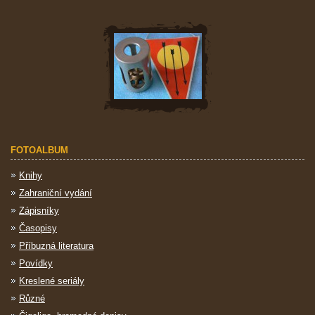
FOTOALBUM
Knihy
Zahraniční vydání
Zápisníky
Časopisy
Příbuzná literatura
Povídky
Kreslené seriály
Různé