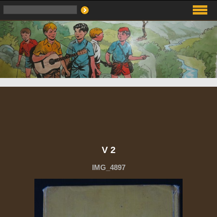
V 2
IMG_4897