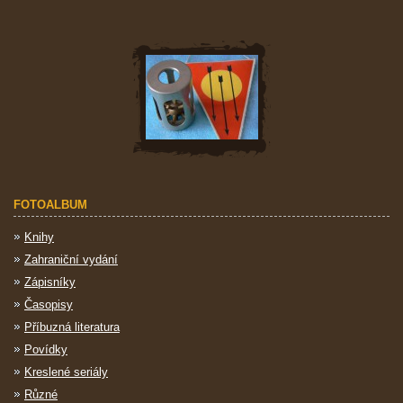
FOTOALBUM
Knihy
Zahraniční vydání
Zápisníky
Časopisy
Příbuzná literatura
Povídky
Kreslené seriály
Různé