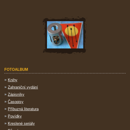
FOTOALBUM
Knihy
Zahraniční vydání
Zápisníky
Časopisy
Příbuzná literatura
Povídky
Kreslené seriály