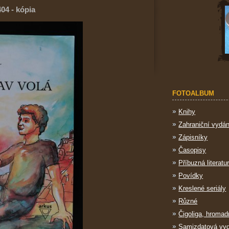
04 - kópia
FOTOALBUM
Knihy
Zahraniční vydán
Zápisníky
Časopisy
Příbuzná literatu
Povídky
Kreslené seriály
Různé
Čigoliga, hromad
Samizdatová vy