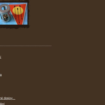
í
ra
né dopisy...
dání