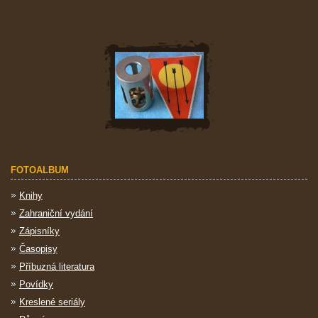
FOTOALBUM
Knihy
Zahraniční vydání
Zápisníky
Časopisy
Příbuzná literatura
Povídky
Kreslené seriály