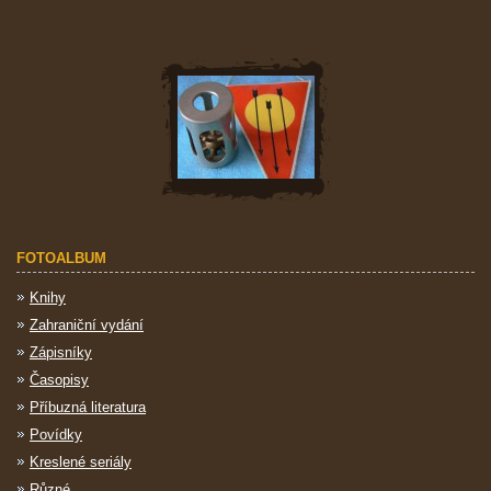
FOTOALBUM
Knihy
Zahraniční vydání
Zápisníky
Časopisy
Příbuzná literatura
Povídky
Kreslené seriály
Různé