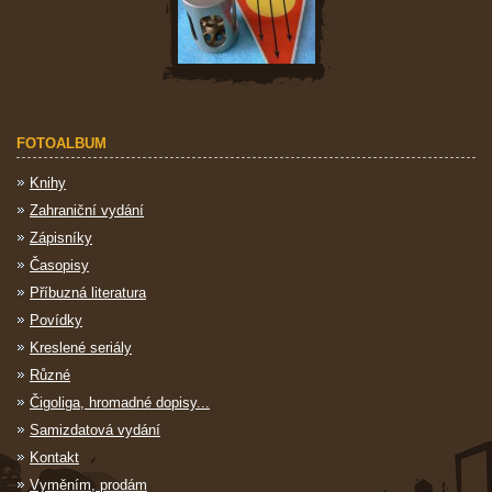
FOTOALBUM
Knihy
Zahraniční vydání
Zápisníky
Časopisy
Příbuzná literatura
Povídky
Kreslené seriály
Různé
Čigoliga, hromadné dopisy...
Samizdatová vydání
Kontakt
Vyměním, prodám