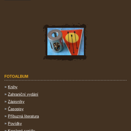
FOTOALBUM
Knihy
Zahraniční vydání
Zápisníky
Časopisy
Příbuzná literatura
Povídky
Kreslené seriály