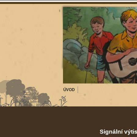
ÚVOD
Signální výti