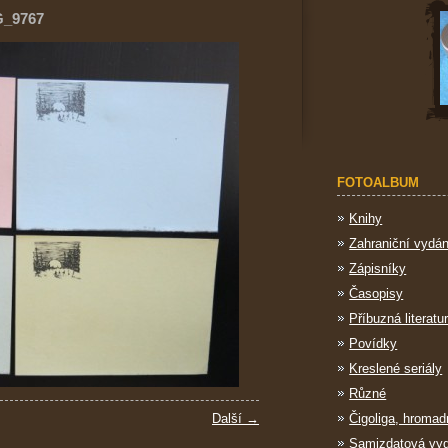
G_9767
FOTOALBUM
Knihy
Zahraniční vydán
Zápisníky
Časopisy
Příbuzná literatu
Povídky
Kreslené seriály
Různé
Další →
Čigoliga, hromad
Samizdatová vy