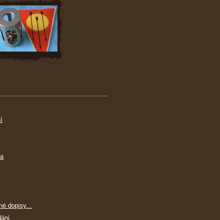
í
ra
né dopisy...
dání