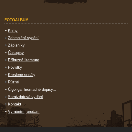
FOTOALBUM
Knihy
Zahraniční vydání
Zápisníky
Časopisy
Příbuzná literatura
Povídky
Kreslené seriály
Různé
Čigoliga, hromadné dopisy...
Samizdatová vydání
Kontakt
Vyměním, prodám