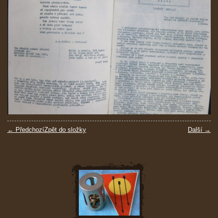
← Předchozí
Zpět do složky
Další →