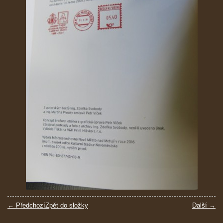
← Předchozí
Zpět do složky
Další →