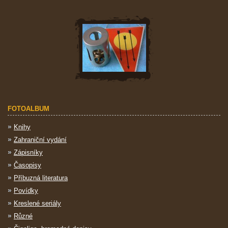
FOTOALBUM
Knihy
Zahraniční vydání
Zápisníky
Časopisy
Příbuzná literatura
Povídky
Kreslené seriály
Různé