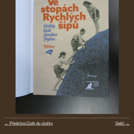
← Předchozí
Zpět do složky
Další →