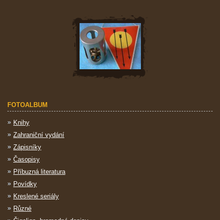
FOTOALBUM
Knihy
Zahraniční vydání
Zápisníky
Časopisy
Příbuzná literatura
Povídky
Kreslené seriály
Různé