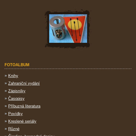
FOTOALBUM
Knihy
Zahraniční vydání
Zápisníky
Časopisy
Příbuzná literatura
Povídky
Kreslené seriály
Různé