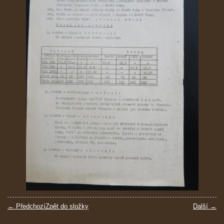
← Předchozí
Zpět do složky
Další →