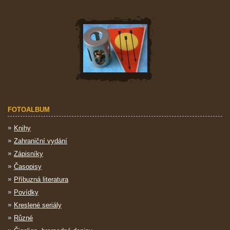
FOTOALBUM
Knihy
Zahraniční vydání
Zápisníky
Časopisy
Příbuzná literatura
Povídky
Kreslené seriály
Různé