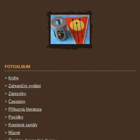
FOTOALBUM
Knihy
Zahraniční vydání
Zápisníky
Časopisy
Příbuzná literatura
Povídky
Kreslené seriály
Různé