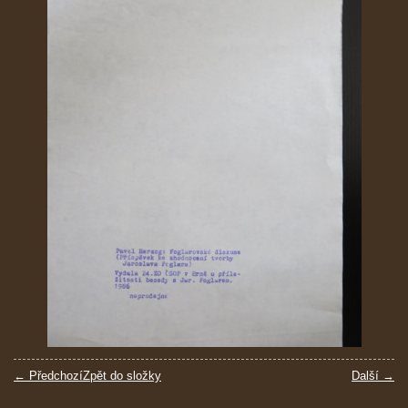
← Předchozí
Zpět do složky
Další →