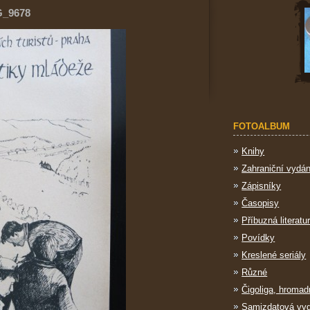
G_9678
FOTOALBUM
Knihy
Zahraniční vydán
Zápisníky
Časopisy
Příbuzná literatu
Povídky
Kreslené seriály
Různé
Čigoliga, hromad
Samizdatová vy