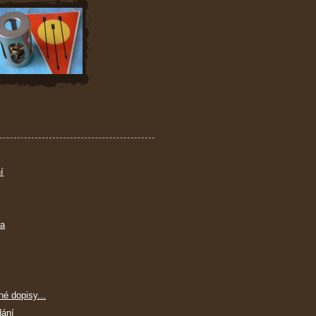
í
ra
né dopisy...
dání