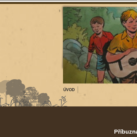
ÚVOD
Příbuzná