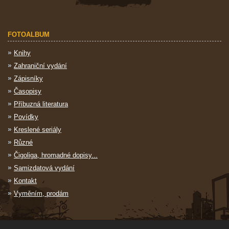
FOTOALBUM
Knihy
Zahraniční vydání
Zápisníky
Časopisy
Příbuzná literatura
Povídky
Kreslené seriály
Různé
Čigoliga, hromadné dopisy...
Samizdatová vydání
Kontakt
Vyměním, prodám