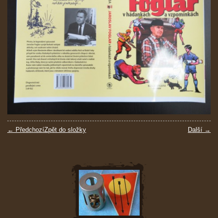
← Předchozí
Zpět do složky
Další →