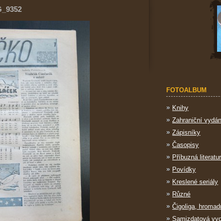
G_9352
FOTOALBUM
Knihy
Zahraniční vydán
Zápisníky
Časopisy
Příbuzná literatu
Povídky
Kreslené seriály
Různé
Čigoliga, hromad
Samizdatová vy