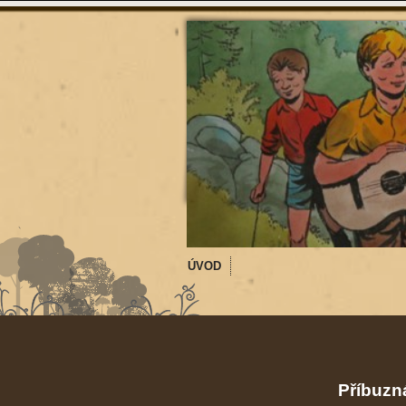
ÚVOD
Příbuzná