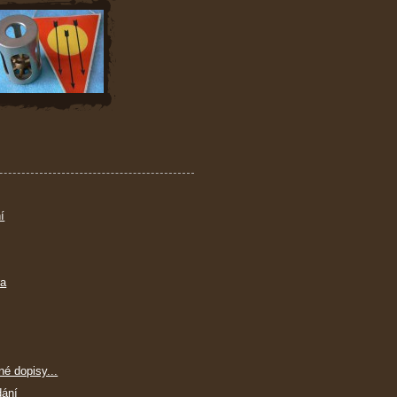
í
ra
né dopisy...
dání