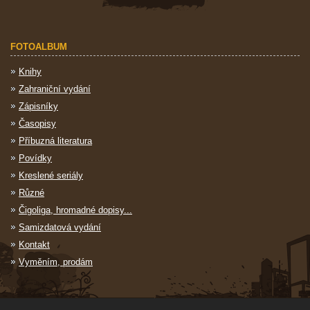
FOTOALBUM
Knihy
Zahraniční vydání
Zápisníky
Časopisy
Příbuzná literatura
Povídky
Kreslené seriály
Různé
Čigoliga, hromadné dopisy...
Samizdatová vydání
Kontakt
Vyměním, prodám