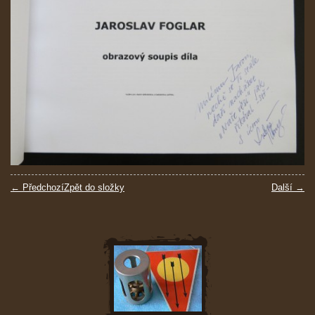
← Předchozí
Zpět do složky
Další →