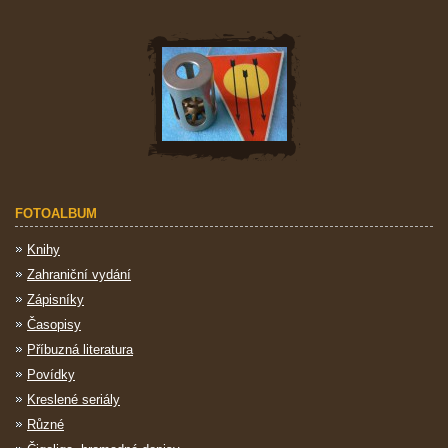
FOTOALBUM
Knihy
Zahraniční vydání
Zápisníky
Časopisy
Příbuzná literatura
Povídky
Kreslené seriály
Různé