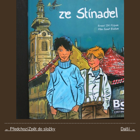
← Předchozí
Zpět do složky
Další →