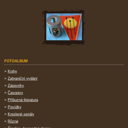
FOTOALBUM
Knihy
Zahraniční vydání
Zápisníky
Časopisy
Příbuzná literatura
Povídky
Kreslené seriály
Různé