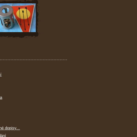
í
ra
né dopisy...
dání