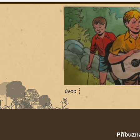
ÚVOD
Příbuzná