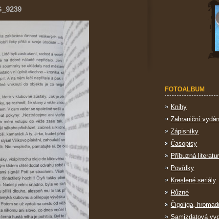
G_9239
FOTOALBUM
Knihy
Zahraniční vydán
Zápisníky
Časopisy
Příbuzná literatu
Povídky
Kreslené seriály
Různé
Čigoliga, hromad
Samizdatová vy