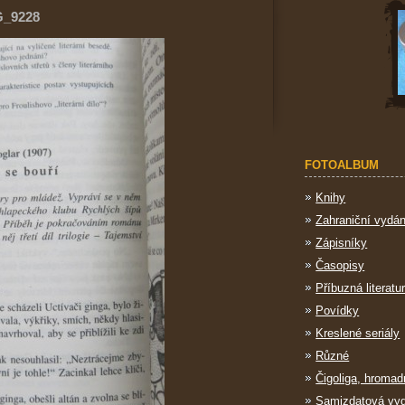
G_9228
FOTOALBUM
Knihy
Zahraniční vydán
Zápisníky
Časopisy
Příbuzná literatu
Povídky
Kreslené seriály
Různé
Čigoliga, hromad
Samizdatová vy