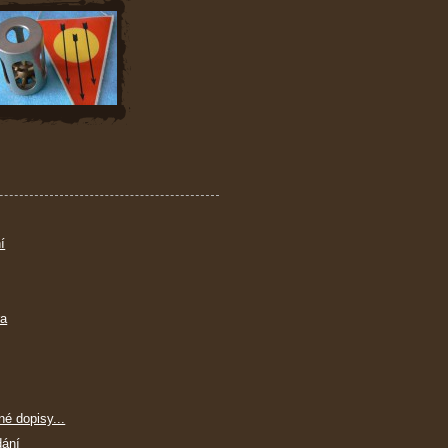
í
ra
né dopisy...
dání