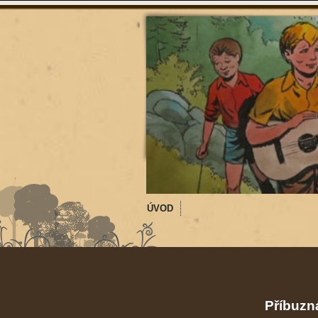
ÚVOD
Příbuzná