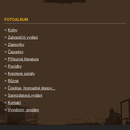
FOTOALBUM
Knihy
Zahraniční vydání
Zápisníky
Časopisy
Příbuzná literatura
Povídky
Kreslené seriály
Různé
Čigoliga, hromadné dopisy...
Samizdatová vydání
Kontakt
Vyměním, prodám