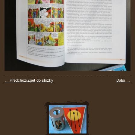
← Předchozí
Zpět do složky
Další →