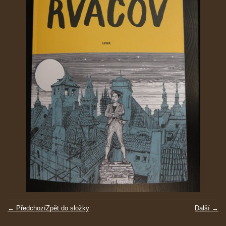
← Předchozí
Zpět do složky
Další →