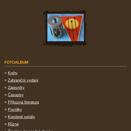
FOTOALBUM
Knihy
Zahraniční vydání
Zápisníky
Časopisy
Příbuzná literatura
Povídky
Kreslené seriály
Různé