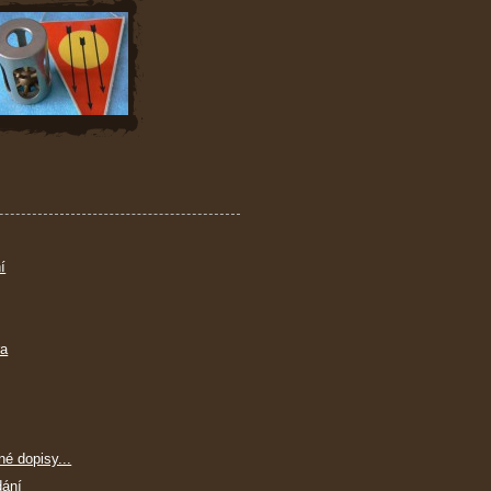
í
ra
né dopisy...
dání