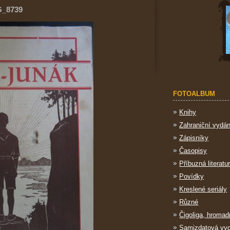
G_8739
FOTOALBUM
Knihy
Zahraniční vydán
Zápisníky
Časopisy
Příbuzná literatu
Povídky
Kreslené seriály
Různé
Čigoliga, hromad
Samizdatová vy