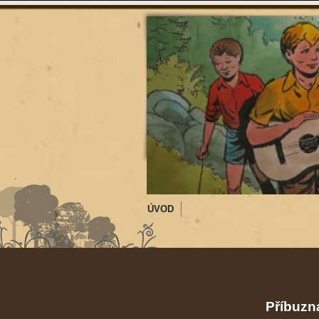
ÚVOD
Příbuzná