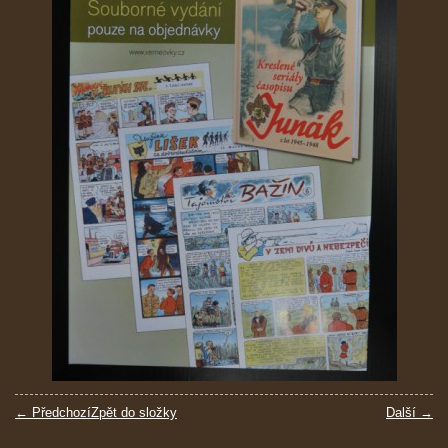
← Předchozí
Zpět do složky
Další →