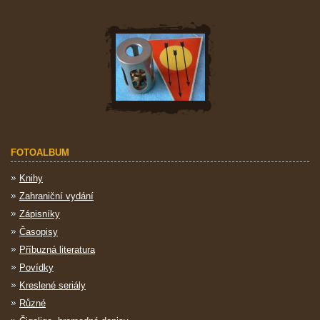
FOTOALBUM
Knihy
Zahraniční vydání
Zápisníky
Časopisy
Příbuzná literatura
Povídky
Kreslené seriály
Různé