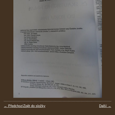
← Předchozí
Zpět do složky
Další →