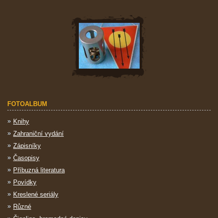
FOTOALBUM
Knihy
Zahraniční vydání
Zápisníky
Časopisy
Příbuzná literatura
Povídky
Kreslené seriály
Různé