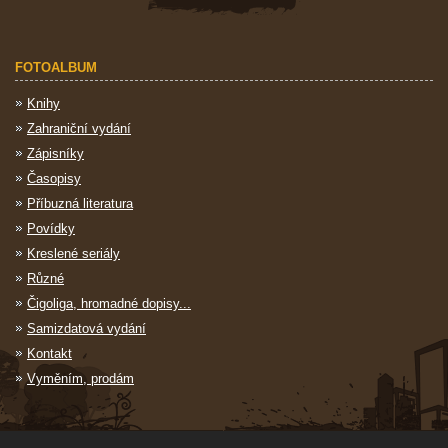
FOTOALBUM
Knihy
Zahraniční vydání
Zápisníky
Časopisy
Příbuzná literatura
Povídky
Kreslené seriály
Různé
Čigoliga, hromadné dopisy...
Samizdatová vydání
Kontakt
Vyměním, prodám