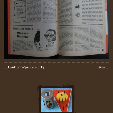
← Předchozí
Zpět do složky
Další →