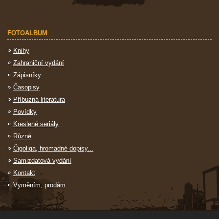
FOTOALBUM
Knihy
Zahraniční vydání
Zápisníky
Časopisy
Příbuzná literatura
Povídky
Kreslené seriály
Různé
Čigoliga, hromadné dopisy...
Samizdatová vydání
Kontakt
Vyměním, prodám