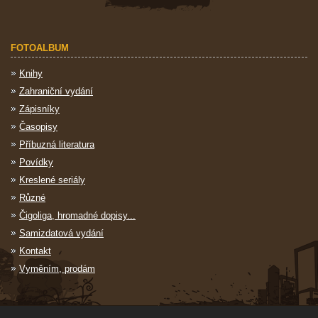
FOTOALBUM
Knihy
Zahraniční vydání
Zápisníky
Časopisy
Příbuzná literatura
Povídky
Kreslené seriály
Různé
Čigoliga, hromadné dopisy...
Samizdatová vydání
Kontakt
Vyměním, prodám